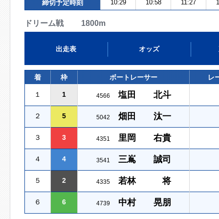
締切予定時刻
10:29
10:58
11:27
ドリーム戦 1800m
出走表
オッズ
着
枠
ボートレーサー
レ
塩田 北斗
１
1
4566
畑田 汰一
２
5
5042
里岡 右貴
３
3
4351
三嶌 誠司
４
4
3541
若林 将
５
2
4335
中村 晃朋
６
6
4739