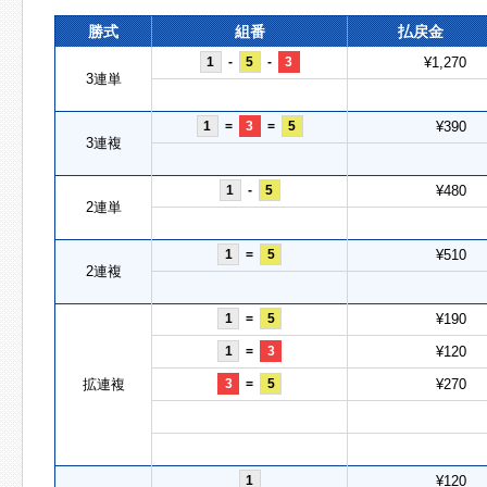
勝式
組番
払戻金
1
-
5
-
3
¥1,270
3連単
1
=
3
=
5
¥390
3連複
1
-
5
¥480
2連単
1
=
5
¥510
2連複
1
=
5
¥190
1
=
3
¥120
拡連複
3
=
5
¥270
1
¥120