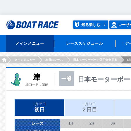
知る楽しむ
レーサ
メインメニュー
レーススケジュール
デ
HOME
メインメニュー
本日のレース
日本モーターボート選手会会長賞
結
日本モーターボー
1月26日
1月27日
初日
２日目
レース
1R
2R
3R