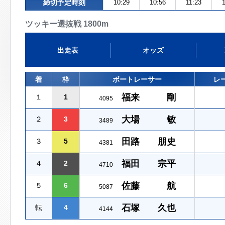
締切予定時刻
10:29
10:56
11:23
ツッキー選抜戦 1800m
出走表
オッズ
着
枠
ボートレーサー
レ
福来 剛
１
1
4095
大場 敏
２
3
3489
田路 朋史
３
5
4381
福田 宗平
４
2
4710
佐藤 航
５
6
5087
石塚 久也
転
4
4144