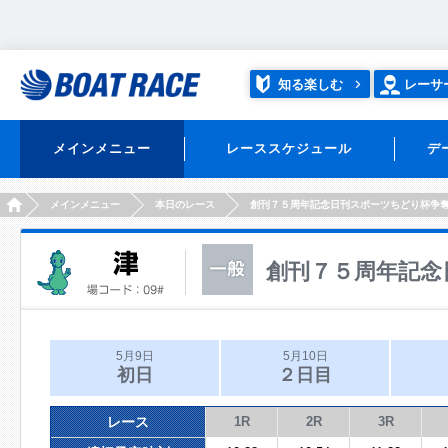
知る楽しむ
レーサ
メインメニュー
レーススケジュール
デ
HOME
メインメニュー
本日のレース
創刊７５周年記念日刊スポーツちどり杯争
創刊７５周年記念
5月9日
5月10日
初日
２日目
レース
1R
2R
3R