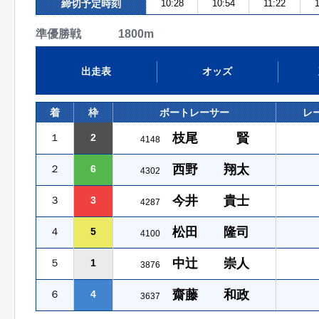
締切予定時刻
10:28
10:54
11:22
準優勝戦 1800m
出走表
オッズ
着
枠
ボートレーサー
レ
枝尾 賢
１
2
4148
西野 翔太
２
6
4302
今井 貴士
３
3
4287
松田 隆司
４
5
4100
中辻 崇人
５
1
3876
齋藤 和政
６
4
3637