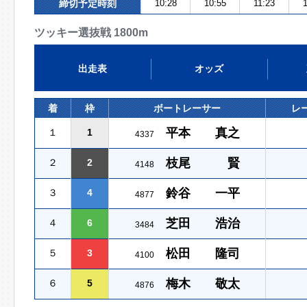
締切予定時刻
10:28
10:55
11:23
ツッキー選抜戦 1800m
出走表
オッズ
着
枠
ボートレーサー
レ
平本 真之
１
1
4337
枝尾 賢
２
2
4148
鈴谷 一平
３
4
4877
芝田 浩治
４
6
3484
松田 隆司
５
3
4100
梅木 敬太
６
5
4876