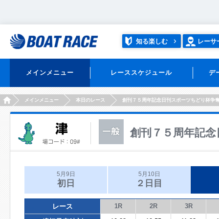
知る楽しむ
レーサ
メインメニュー
レーススケジュール
デ
HOME
メインメニュー
本日のレース
創刊７５周年記念日刊スポーツちどり杯争
創刊７５周年記念
5月9日
5月10日
初日
２日目
レース
1R
2R
3R