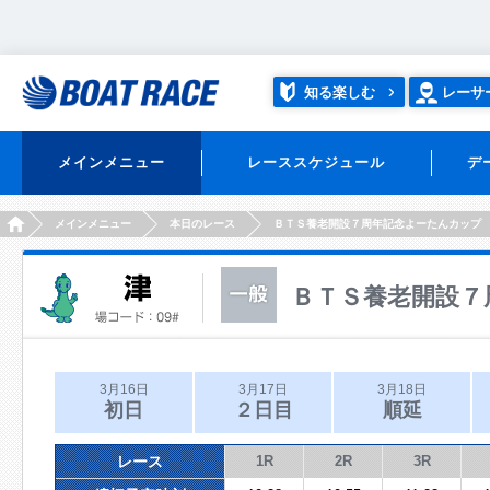
知る楽しむ
レーサ
メインメニュー
レーススケジュール
デ
HOME
メインメニュー
本日のレース
ＢＴＳ養老開設７周年記念よーたんカップ
ＢＴＳ養老開設７
3月16日
3月17日
3月18日
初日
２日目
順延
レース
1R
2R
3R