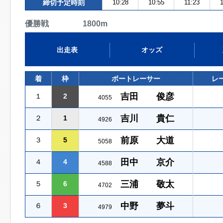
締切予定時刻
10:28
10:55
11:23
優勝戦 1800m
出走表
オッズ
着
枠
ボートレーサー
レ
吉田 俊彦
１
2
4055
吉川 貴仁
２
1
4926
前原 大道
３
5
5058
田中 京介
４
4
4588
三浦 敬太
５
6
4702
中野 夢斗
６
3
4979