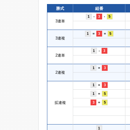
勝式
組番
1
-
3
-
5
3連単
1
=
3
=
5
3連複
1
-
3
2連単
1
=
3
2連複
1
=
3
1
=
5
拡連複
3
=
5
1