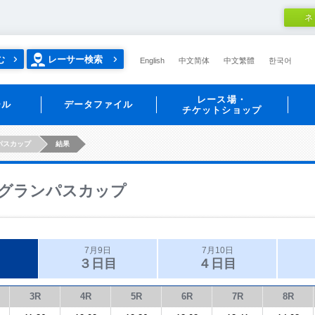
ネ
む
レーサー検索
English
中文简体
中文繁體
한국어
レース場・
ール
データファイル
チケットショップ
パスカップ
結果
グランパスカップ
7月9日
7月10日
３日目
４日目
3R
4R
5R
6R
7R
8R