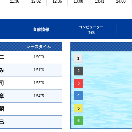
11:36
12:02
12:36
13:08
13:41
14:08
コンピューター
直前情報
予想
レースタイム
二
1'50"3
1
み
1'51"6
2
司
1'53"6
3
章
4
1'54"5
嗣
5
6
巳