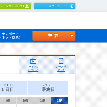
ット投票会員登録
ログイン
テレボート
投票
（ネット投票）
ライブ&
レース場
リプレイ
データ
7月11日
7月12日
５日目
最終日
9R
10R
11R
12R