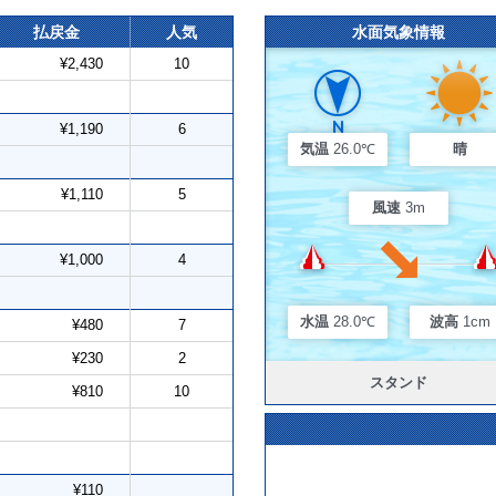
払戻金
人気
水面気象情報
¥2,430
10
¥1,190
6
気温
26.0℃
晴
¥1,110
5
風速
3m
¥1,000
4
水温
28.0℃
波高
1cm
¥480
7
¥230
2
スタンド
¥810
10
¥110