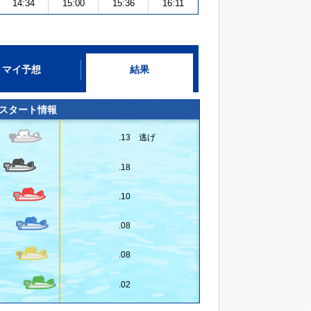
14:34
15:00
15:36
16:11
マイ予想
結果
スタート情報
.13 逃げ
.18
.10
.08
.08
.02