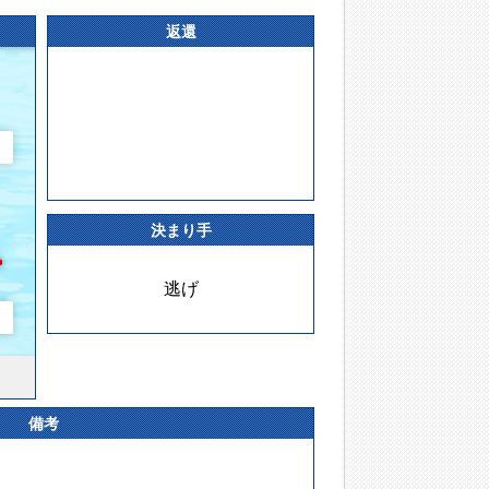
返還
決まり手
逃げ
備考