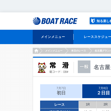
知る楽し
メインメニュー
レーススケジュ
HOME
メインメニュー
本日のレース
名古屋グラン
名古屋
7月7日
7月8日
初日
２日目
レース
1R
2R