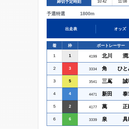
締切予定時刻
10:42
11:08
予選特選 1800m
出走表
オッズ
着
枠
ボートレーサー
北川 潤
１
1
4199
角 ひと
２
3
3334
三嶌 誠
３
5
3541
新田 泰
４
4
4471
萬 正
５
2
4177
泉 具
６
6
3339