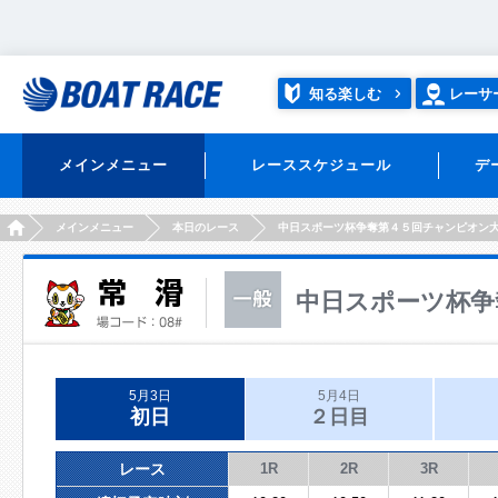
知る楽しむ
レーサ
メインメニュー
レーススケジュール
デ
HOME
メインメニュー
本日のレース
中日スポーツ杯争奪第４５回チャンピオン
中日スポーツ杯争
5月3日
5月4日
初日
２日目
レース
1R
2R
3R