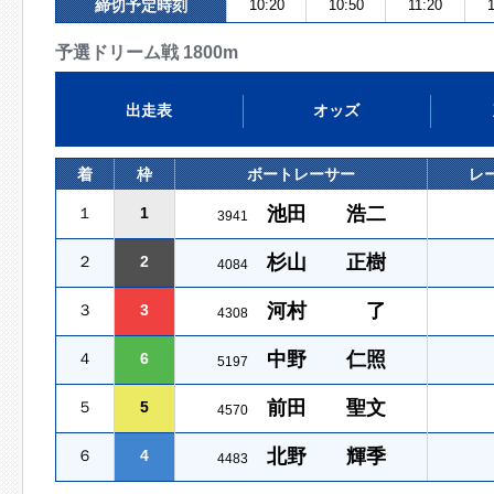
締切予定時刻
10:20
10:50
11:20
予選ドリーム戦 1800m
出走表
オッズ
着
枠
ボートレーサー
レ
池田 浩二
１
1
3941
杉山 正樹
２
2
4084
河村 了
３
3
4308
中野 仁照
４
6
5197
前田 聖文
５
5
4570
北野 輝季
６
4
4483