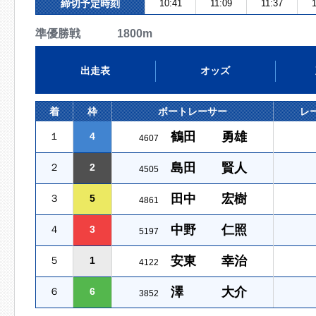
締切予定時刻
10:41
11:09
11:37
1
準優勝戦 1800m
出走表
オッズ
着
枠
ボートレーサー
レ
鶴田 勇雄
１
4
4607
島田 賢人
２
2
4505
田中 宏樹
３
5
4861
中野 仁照
４
3
5197
安東 幸治
５
1
4122
澤 大介
６
6
3852