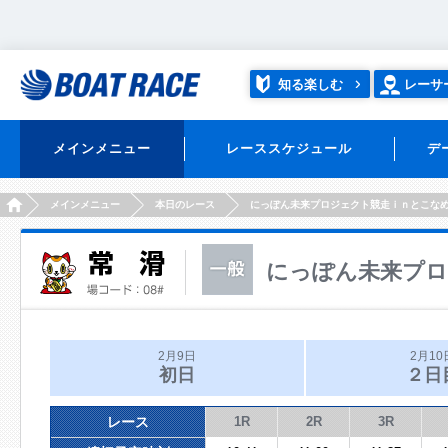
知る楽しむ
レーサ
メインメニュー
レーススケジュール
デ
HOME
メインメニュー
本日のレース
にっぽん未来プロジェクト競走ｉｎとこな
にっぽん未来プロ
2月9日
2月10
初日
２日
レース
1R
2R
3R