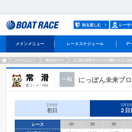
知る楽しむ
レーサ
メインメニュー
レーススケジュール
デ
HOME
メインメニュー
本日のレース
にっぽん未来プロジェクト競走ｉｎとこな
にっぽん未来プロ
2月9日
2月10
初日
２日
レース
1R
2R
3R