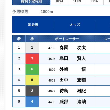
締切予定時刻
10:41
11:09
11:37
1
予選特選 1800m
出走表
オッズ
着
枠
ボートレーサー
レ
春園 功太
１
1
4796
島田 賢人
２
3
4505
外崎 悟
３
6
4809
田中 宏樹
４
5
4861
待鳥 雄紀
５
2
4022
服部 達哉
６
4
4435