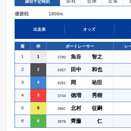
締切予定時刻
10:41
11:08
11:36
1
優勝戦 1800m
出走表
オッズ
着
枠
ボートレーサー
レ
魚谷 智之
１
1
3780
田中 和也
２
2
4357
岡 祐臣
３
4
4261
徳増 秀樹
４
3
3744
北村 征嗣
５
5
3997
齊藤 仁
６
6
3978