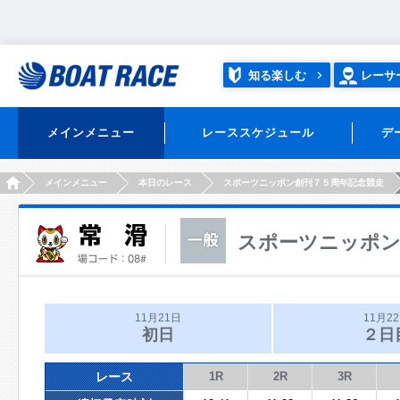
知る楽しむ
レーサ
メインメニュー
レーススケジュール
デ
HOME
メインメニュー
本日のレース
スポーツニッポン創刊７５周年記念競走
スポーツニッポン
11月21日
11月2
初日
２日
レース
1R
2R
3R