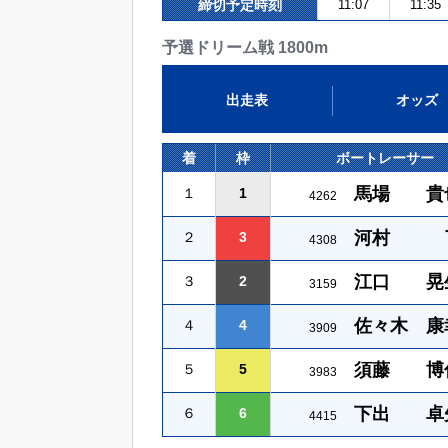
締切予定時刻
11:07
11:35
予選ドリーム戦 1800m
出走表
オッズ
着
枠
ボートレーサー
馬場 貴
１
1
4262
河村 
２
3
4308
江口 晃
３
2
3159
佐々木 康
４
4
3909
須藤 博
５
5
3983
下出 卓
６
6
4415