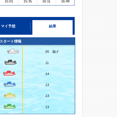
15:01
15:35
16:11
16:48
マイ予想
結果
スタート情報
.05 逃げ
.11
.14
.13
.13
.13