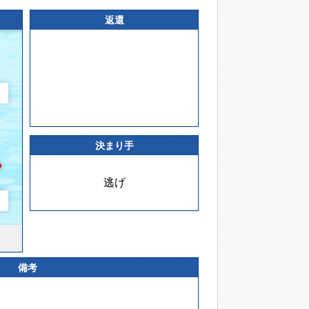
返還
決まり手
逃げ
備考