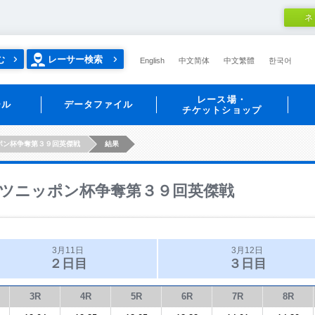
ネ
む
レーサー検索
English
中文简体
中文繁體
한국어
レース場・
ール
データファイル
チケットショップ
ポン杯争奪第３９回英傑戦
結果
ツニッポン杯争奪第３９回英傑戦
3月11日
3月12日
２日目
３日目
3R
4R
5R
6R
7R
8R