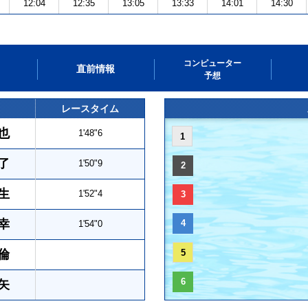
12:04
12:35
13:05
13:33
14:01
14:30
コンピューター
直前情報
予想
レースタイム
也
1'48"6
1
了
1'50"9
2
生
1'52"4
3
幸
4
1'54"0
倫
5
6
矢