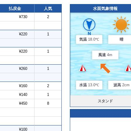
払戻金
人気
水面気象情報
¥730
2
¥220
1
気温
18.0℃
晴
¥220
1
風速
4m
¥260
1
水温
13.0℃
波高
2cm
¥160
2
¥140
1
スタンド
¥450
8
¥100