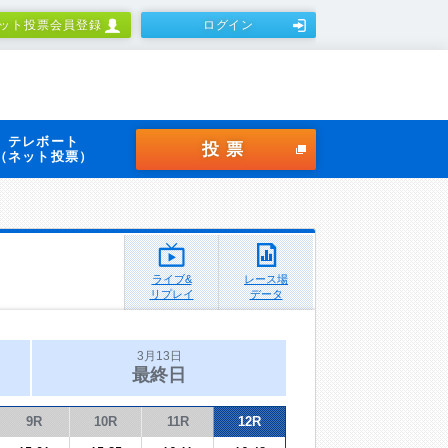
ット投票会員登録
ログイン
テレボート
投票
（ネット投票）
ライブ&
レース場
リプレイ
データ
3月13日
最終日
9R
10R
11R
12R