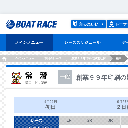
知る楽しむ
レーサ
メインメニュー
レーススケジュール
デ
HOME
メインメニュー
本日のレース
創業９９年印刷の誠進社杯
結果
創業９９年印刷の
9月26日
9月27
初日
２日
レース
1R
2R
3R