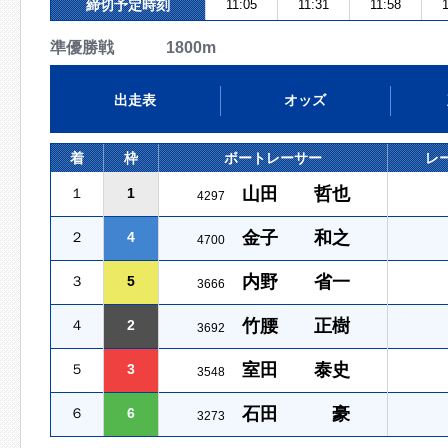
締切予定時刻
11:05
11:31
11:58
1
準優勝戦 1800m
出走表
オッズ
着
枠
ボートレーサー
レ
山田 哲也
１
1
4297
金子 和之
２
4
4700
内野 省一
３
5
3666
竹腰 正樹
４
2
3692
室田 泰史
５
3
3548
石田 豪
６
6
3273