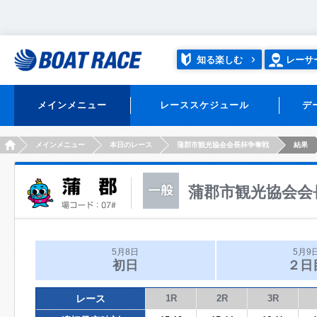
知る楽しむ
レーサ
メインメニュー
レーススケジュール
デ
HOME
メインメニュー
本日のレース
蒲郡市観光協会会長杯争奪戦
結果
蒲郡市観光協会会
5月8日
5月9
初日
２日
レース
1R
2R
3R