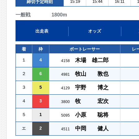
締切予定時刻
15:19
15:44
16:11
1
一般戦 1800m
出走表
オッズ
着
枠
ボートレーサー
レ
木場 雄二郎
１
4
4158
牧山 敦也
２
6
4981
宇野 博之
３
5
4129
牧 宏次
４
3
3800
小原 聡将
５
1
5095
中岡 健人
エ
2
4511