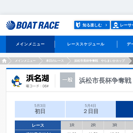
知る楽しむ
レーサ
メインメニュー
レーススケジュール
デ
HOME
メインメニュー
本日のレース
浜松市長杯争奪戦 やらまいかカップ
浜松市長杯争奪戦
5月3日
5月4日
初日
２日目
レース
1R
2R
3R