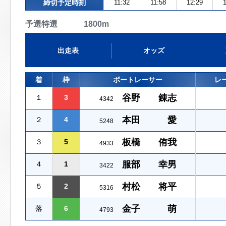
締切予定時刻
11:32
11:58
12:29
1
予選特選 1800m
出走表
オッズ
着
枠
ボートレーサー
レ
谷野 錬志
１
3
4342
本田 愛
２
4
5248
板橋 侑我
３
5
4933
服部 幸男
４
1
3422
村松 将平
５
2
5316
金子 萌
落
6
4793