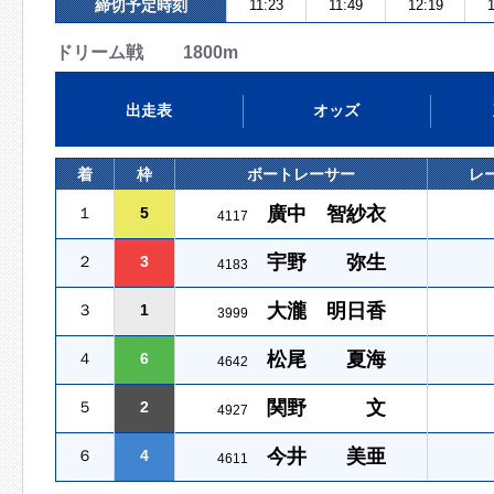
締切予定時刻
11:23
11:49
12:19
1
ドリーム戦 1800m
出走表
オッズ
着
枠
ボートレーサー
レ
廣中 智紗衣
１
5
4117
宇野 弥生
２
3
4183
大瀧 明日香
３
1
3999
松尾 夏海
４
6
4642
関野 文
５
2
4927
今井 美亜
６
4
4611