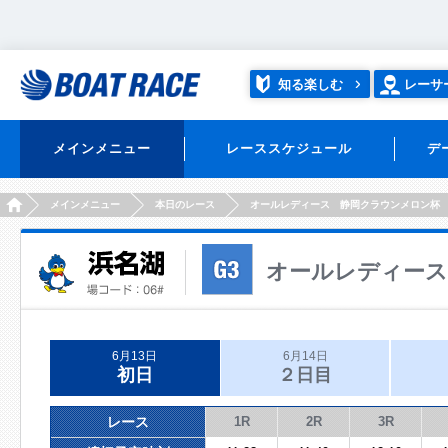
知る楽しむ
レーサ
メインメニュー
レーススケジュール
デ
HOME
メインメニュー
本日のレース
オールレディース 静岡クラウンメロン杯
オールレディース
6月13日
6月14日
初日
２日目
レース
1R
2R
3R