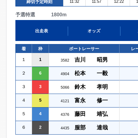
締切予定時刻
11:32
11:57
12:22
1
予選特選 1800m
出走表
オッズ
着
枠
ボートレーサー
レ
吉川 昭男
１
1
3582
松本 一毅
２
6
4904
鈴木 孝明
３
3
5066
富永 修一
４
5
4121
藤田 靖弘
５
4
4376
服部 達哉
６
2
4435