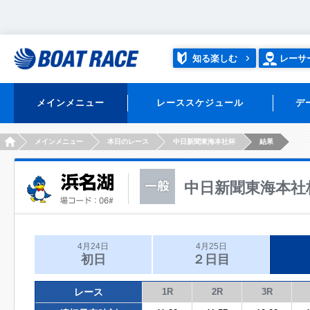
知る楽しむ
レーサ
メインメニュー
レーススケジュール
デ
HOME
メインメニュー
本日のレース
中日新聞東海本社杯
結果
中日新聞東海本社
4月24日
4月25日
初日
２日目
レース
1R
2R
3R