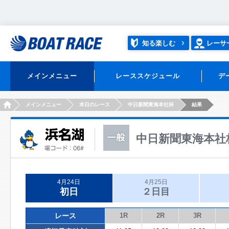
知る楽しむ
レーサ
メインメニュー
レーススケジュール
デ
HOME
メインメニュー
本日のレース
中日新聞東海本社杯
結果
中日新聞東海本社
4月24日
4月25日
初日
２日目
レース
1R
2R
3R