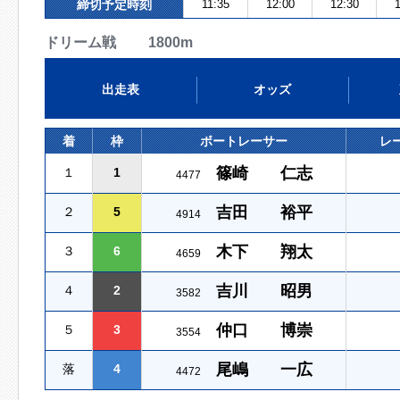
締切予定時刻
11:35
12:00
12:30
1
ドリーム戦 1800m
出走表
オッズ
着
枠
ボートレーサー
レ
篠崎 仁志
１
1
4477
吉田 裕平
２
5
4914
木下 翔太
３
6
4659
吉川 昭男
４
2
3582
仲口 博崇
５
3
3554
尾嶋 一広
落
4
4472