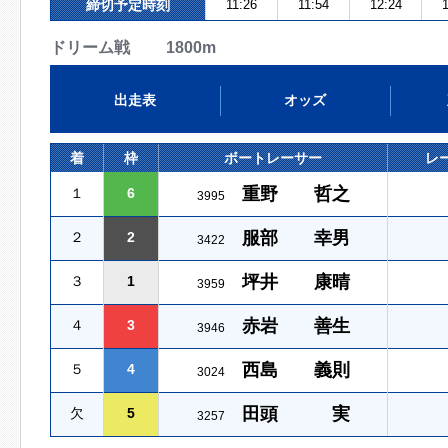
締切予定時刻
11:26
11:54
12:24
1
ドリーム戦 1800m
出走表
オッズ
着
枠
ボートレーサー
レ
重野 哲之
１
6
3995
服部 幸男
２
2
3422
坪井 康晴
３
1
3959
赤岩 善生
４
3
3946
西島 義則
５
4
3024
田頭 実
欠
5
3257