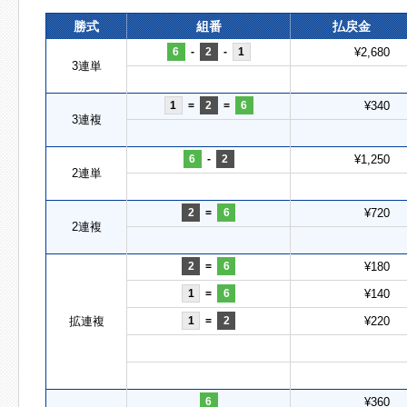
勝式
組番
払戻金
6
-
2
-
1
¥2,680
3連単
1
=
2
=
6
¥340
3連複
6
-
2
¥1,250
2連単
2
=
6
¥720
2連複
2
=
6
¥180
1
=
6
¥140
拡連複
1
=
2
¥220
6
¥360