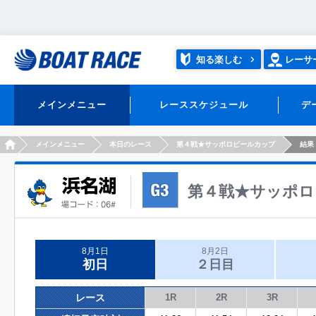
知る楽しむ
レーサ
メインメニュー
レーススケジュール
デ
HOME
メインメニュー
本日のレース
第４戦★サッポロビールカップ
結果
第４戦★サッポロ
8月1日
8月2日
初日
２日目
レース
1R
2R
3R