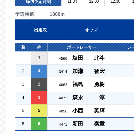
締切予定時刻
11:34
12:00
12:30
1
予選特選 1800m
出走表
オッズ
着
枠
ボートレーサー
レ
塩田 北斗
１
1
4566
加瀬 智宏
２
4
3414
福島 勇樹
３
2
4083
森永 淳
４
3
4072
小西 英輝
５
5
4056
新田 泰章
６
6
4471