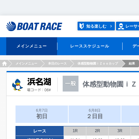
知る楽しむ
レーサ
メインメニュー
レーススケジュール
デ
HOME
メインメニュー
本日のレース
体感型動物園ｉＺｏｏカップ
結果
体感型動物園ｉＺ
6月7日
6月8日
初日
２日目
レース
1R
2R
3R