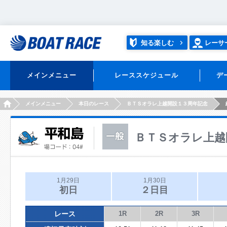
知る楽しむ
レーサ
メインメニュー
レーススケジュール
デ
HOME
メインメニュー
本日のレース
ＢＴＳオラレ上越開設１３周年記念
ＢＴＳオラレ上越
1月29日
1月30日
初日
２日目
レース
1R
2R
3R