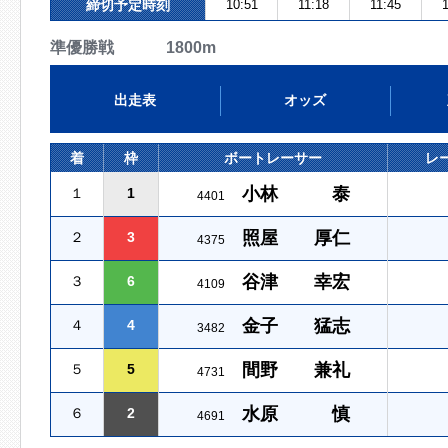
締切予定時刻
10:51
11:18
11:45
1
準優勝戦 1800m
出走表
オッズ
着
枠
ボートレーサー
レ
小林 泰
１
1
4401
照屋 厚仁
２
3
4375
谷津 幸宏
３
6
4109
金子 猛志
４
4
3482
間野 兼礼
５
5
4731
水原 慎
６
2
4691