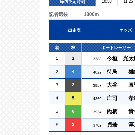
締切予定時刻
10:58
11:25
記者選抜 1800m
出走表
オッズ
着
枠
ボートレーサー
今垣 光太
１
1
3388
待鳥 雄
２
4
4022
大谷 直
３
2
3957
庄司 孝
４
5
4360
鋤柄 貴
５
6
3934
貞兼 淳
Ｆ
3
3702