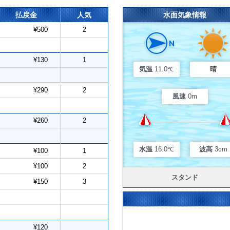
払戻金
人気
水面気象情報
¥500
2
¥130
1
気温
11.0℃
晴
¥290
2
風速
0m
¥260
2
水温
16.0℃
波高
3cm
¥100
1
¥100
2
スタンド
¥150
3
¥120