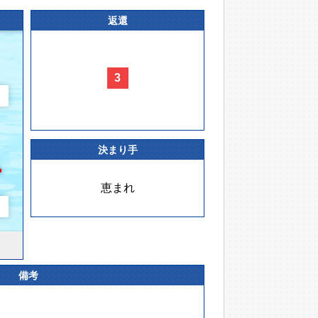
返還
3
決まり手
恵まれ
備考