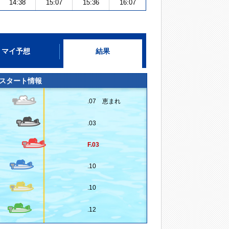
14:38
15:07
15:36
16:07
マイ予想
結果
スタート情報
.07 恵まれ
.03
F.03
.10
.10
.12