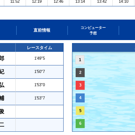
11:52
12:19
12:46
13:14
13:42
14:10
コンピューター
直前情報
予想
レースタイム
郎
1'49"5
1
紀
1'50"7
2
弘
1'53"0
3
輔
4
1'53"7
俊
5
6
二