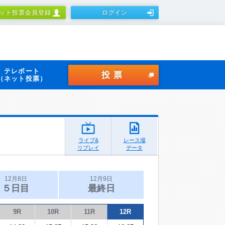
ット投票会員登録
ログイン
テレボート
投票
（ネット投票）
ライブ&
レース場
リプレイ
データ
12月8日
12月9日
５日目
最終日
9R
10R
11R
12R