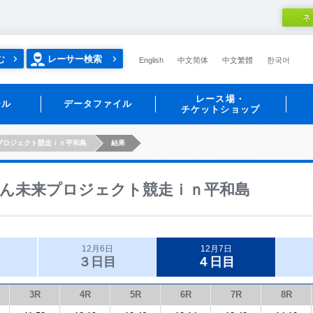
ネ
む
レーサー検索
English
中文简体
中文繁體
한국어
レース場・
ール
データファイル
チケットショップ
プロジェクト競走ｉｎ平和島
結果
ん未来プロジェクト競走ｉｎ平和島
12月6日
12月7日
３日目
４日目
3R
4R
5R
6R
7R
8R