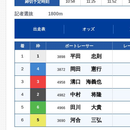
締切予定時刻
10:58
11:25
11:52
1
記者選抜 1800m
出走表
オッズ
着
枠
ボートレーサー
レ
平田 忠則
１
1
3898
岡田 憲行
２
4
3872
溝口 海義也
３
3
4958
中村 将隆
４
2
4982
田川 大貴
５
6
4966
河合 三弘
６
5
3690