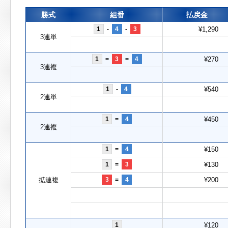
勝式
組番
払戻金
1
-
4
-
3
¥1,290
3連単
1
=
3
=
4
¥270
3連複
1
-
4
¥540
2連単
1
=
4
¥450
2連複
1
=
4
¥150
1
=
3
¥130
拡連複
3
=
4
¥200
1
¥120