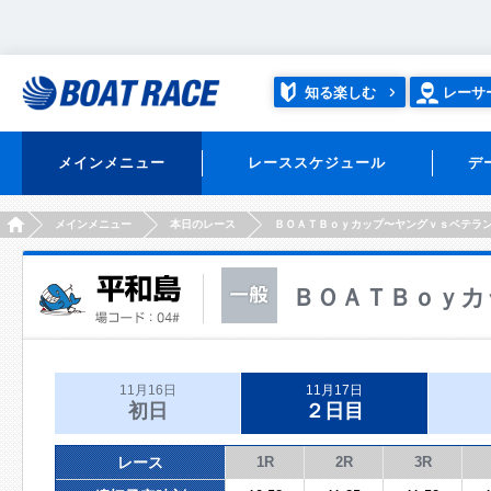
知る楽しむ
レーサ
メインメニュー
レーススケジュール
デ
HOME
メインメニュー
本日のレース
ＢＯＡＴＢｏｙカップ〜ヤングｖｓベテラ
ＢＯＡＴＢｏｙカ
11月16日
11月17日
初日
２日目
レース
1R
2R
3R