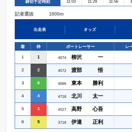
締切予定時刻
11:03
11:29
11:56
1
記者選抜 1800m
出走表
オッズ
着
枠
ボートレーサー
レ
柳沢 一
１
1
4074
渡部 悟
２
2
4572
東本 勝利
３
6
4066
北川 太一
４
4
4718
高野 心吾
５
3
4527
伊達 正利
６
5
3718