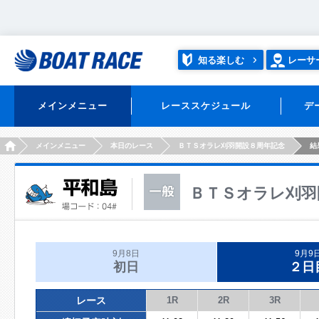
知る楽しむ
レーサ
メインメニュー
レーススケジュール
デ
HOME
メインメニュー
本日のレース
ＢＴＳオラレ刈羽開設８周年記念
結
ＢＴＳオラレ刈羽
9月8日
9月9
初日
２日
レース
1R
2R
3R