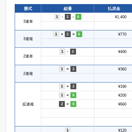
勝式
組番
払戻金
1
-
2
-
6
¥1,400
3連単
1
=
2
=
6
¥770
3連複
1
-
2
¥400
2連単
1
=
2
¥360
2連複
1
=
2
¥190
1
=
6
¥200
拡連複
2
=
6
¥660
1
¥120