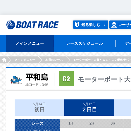
知る楽しむ
レーサ
メインメニュー
レーススケジュール
デ
HOME
メインメニュー
本日のレース
モーターボート大賞〜Ｇ１・Ｇ２優出者バ
モーターボート大
5月14日
5月15日
初日
２日目
レース
1R
2R
3R