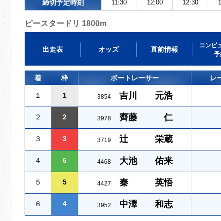
締切予定時刻
11:30
12:00
12:30
1
ピースタードリ 1800m
コンピ
出走表
オッズ
直前情報
予
着
枠
ボートレーサー
レ
吉川 元浩
１
1
3854
齊藤 仁
２
2
3978
辻 栄蔵
３
3
3719
大池 佑来
４
6
4468
秦 英悟
５
5
4427
中澤 和志
６
4
3952