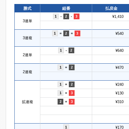
勝式
組番
払戻金
1
-
2
-
3
¥1,410
3連単
1
=
2
=
3
¥540
3連複
1
-
2
¥640
2連単
1
=
2
¥470
2連複
1
=
2
¥240
1
=
3
¥130
拡連複
2
=
3
¥310
1
¥170