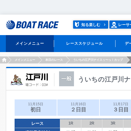
知る楽しむ
レーサ
メインメニュー
レーススケジュール
デ
HOME
メインメニュー
本日のレース
ういちの江戸川ナイスぅ〜っ！カップ
ういちの江戸川ナ
11月15日
11月16日
11月17日
初日
２日目
３日目
レース
1R
2R
3R