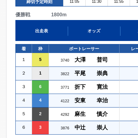
締切予定時刻
11:05
11:30
11:55
1
優勝戦 1800m
出走表
オッズ
着
枠
ボートレーサー
レ
大澤 普司
１
5
3740
平尾 崇典
２
1
3822
折下 寛法
３
6
3771
安東 幸治
４
4
4122
麻生 慎介
５
2
4292
中辻 崇人
６
3
3876