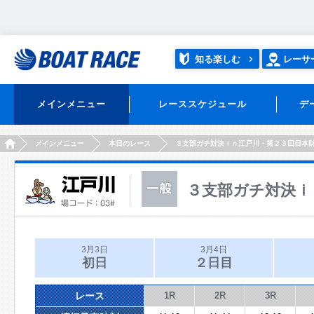
知る楽しむ
レーサ
メインメニュー
レーススケジュール
デ
HOME
メインメニュー
本日のレース
３支部ガチ対決ｉｎ江戸川・第２３回日本
３支部ガチ対決ｉ
3月3日
3月4日
初日
２日目
レース
1R
2R
3R