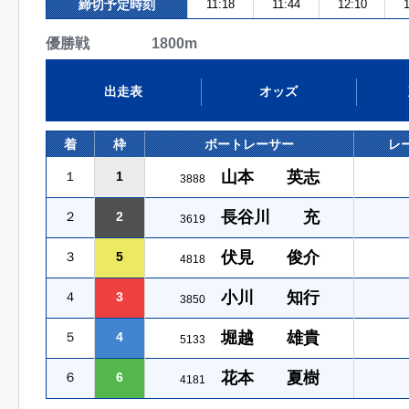
締切予定時刻
11:18
11:44
12:10
1
優勝戦 1800m
出走表
オッズ
着
枠
ボートレーサー
レ
山本 英志
１
1
3888
長谷川 充
２
2
3619
伏見 俊介
３
5
4818
小川 知行
４
3
3850
堀越 雄貴
５
4
5133
花本 夏樹
６
6
4181