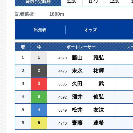
締切予定時刻
11:16
11:43
12:10
1
記者選抜 1800m
出走表
オッズ
着
枠
ボートレーサー
レ
藤山 雅弘
１
1
4578
末永 祐輝
２
2
4475
久田 武
３
3
3885
酒井 俊弘
４
6
4692
松井 友汰
５
4
5049
齋藤 達希
６
5
4740