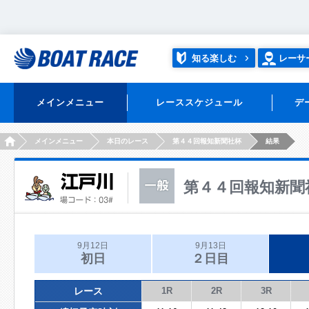
知る楽しむ
レーサ
メインメニュー
レーススケジュール
デ
HOME
メインメニュー
本日のレース
第４４回報知新聞社杯
結果
第４４回報知新聞
9月12日
9月13日
初日
２日目
レース
1R
2R
3R