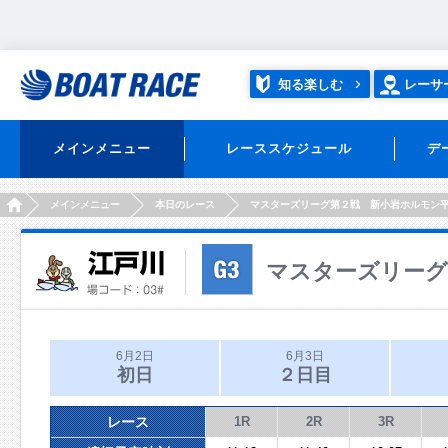
知る楽しむ
レーサ
メインメニュー
レーススケジュール
デ
HOME
メインメニュー
本日のレース
マスターズリーグ第２戦 新小岩ホルモン
マスターズリーグ
6月2日
6月3日
初日
２日目
レース
1R
2R
3R