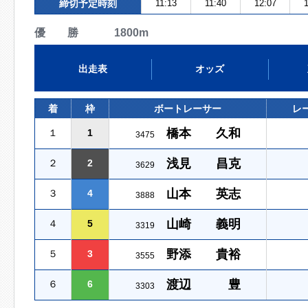
締切予定時刻
11:13
11:40
12:07
1
優 勝 1800m
出走表
オッズ
着
枠
ボートレーサー
レ
橋本 久和
１
1
3475
浅見 昌克
２
2
3629
山本 英志
３
4
3888
山崎 義明
４
5
3319
野添 貴裕
５
3
3555
渡辺 豊
６
6
3303