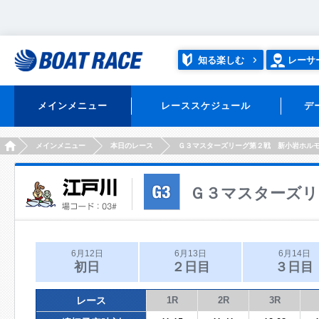
知る楽しむ
レーサ
メインメニュー
レーススケジュール
デ
HOME
メインメニュー
本日のレース
Ｇ３マスターズリーグ第２戦 新小岩ホル
Ｇ３マスターズリ
6月12日
6月13日
6月14日
初日
２日目
３日目
レース
1R
2R
3R