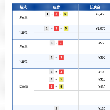
勝式
組番
払戻金
1
-
3
-
5
¥2,450
3連単
1
=
3
=
5
¥1,070
3連複
1
-
3
¥550
2連単
1
=
3
¥390
2連複
1
=
3
¥190
1
=
5
¥310
拡連複
3
=
5
¥430
1
¥130