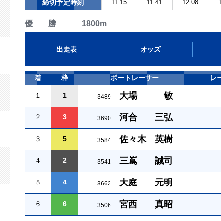
締切予定時刻
11:15
11:41
12:08
1
優 勝 1800m
出走表
オッズ
着
枠
ボートレーサー
レ
大場 敏
１
1
3489
河合 三弘
２
3
3690
佐々木 英樹
３
5
3584
三嶌 誠司
４
2
3541
大庭 元明
５
4
3662
宮西 真昭
６
6
3506