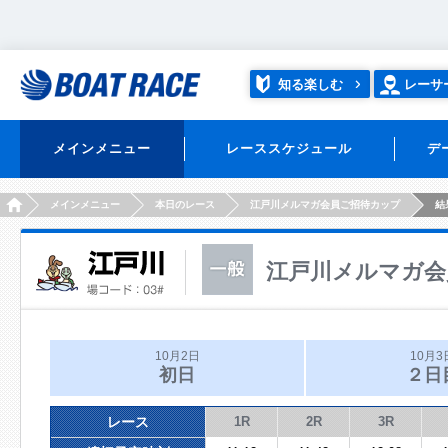
知る楽しむ
レーサ
メインメニュー
レーススケジュール
デ
HOME
メインメニュー
本日のレース
江戸川メルマガ会員ご招待カップ
結
江戸川メルマガ会
10月2日
10月3
初日
２日
レース
1R
2R
3R