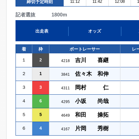
締切予定時刻
11:12
11:42
12:08
1
記者選抜 1800m
出走表
オッズ
着
枠
ボートレーサー
レ
吉川 喜継
１
2
4218
佐々木 和伸
２
1
3841
岡村 仁
３
3
4311
小坂 尚哉
４
6
4295
和田 操拓
５
5
4649
片岡 秀樹
６
4
4167