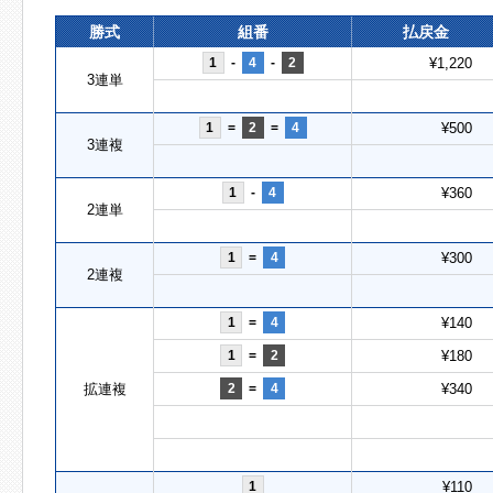
勝式
組番
払戻金
1
-
4
-
2
¥1,220
3連単
1
=
2
=
4
¥500
3連複
1
-
4
¥360
2連単
1
=
4
¥300
2連複
1
=
4
¥140
1
=
2
¥180
拡連複
2
=
4
¥340
1
¥110