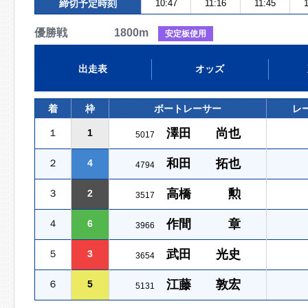
締切予定時刻
10:47
11:16
11:45
1
優勝戦 1800m
安定板使用
出走表
オッズ
着
枠
ボートレーサー
レ
澤田 尚也
１
1
5017
和田 拓也
２
4
4794
高橋 勲
３
2
3517
作間 章
４
6
3966
武田 光史
５
3
3654
江藤 敦宏
６
5
5131