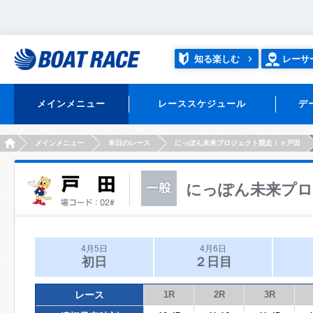
知る楽しむ
レーサ
メインメニュー
レーススケジュール
デ
HOME
メインメニュー
本日のレース
にっぽん未来プロジェクト競走ｉｎ戸田
にっぽん未来プロ
4月5日
4月6日
初日
２日目
レース
1R
2R
3R