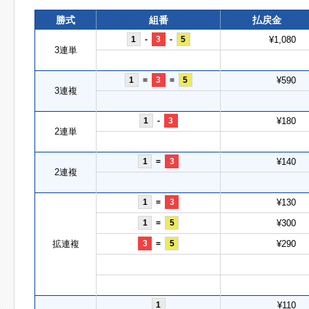
勝式
組番
払戻金
1
-
3
-
5
¥1,080
3連単
1
=
3
=
5
¥590
3連複
1
-
3
¥180
2連単
1
=
3
¥140
2連複
1
=
3
¥130
1
=
5
¥300
拡連複
3
=
5
¥290
1
¥110