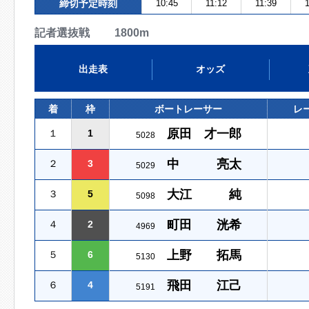
締切予定時刻
10:45
11:12
11:39
1
記者選抜戦 1800m
出走表
オッズ
着
枠
ボートレーサー
レ
原田 才一郎
１
1
5028
中 亮太
２
3
5029
大江 純
３
5
5098
町田 洸希
４
2
4969
上野 拓馬
５
6
5130
飛田 江己
６
4
5191