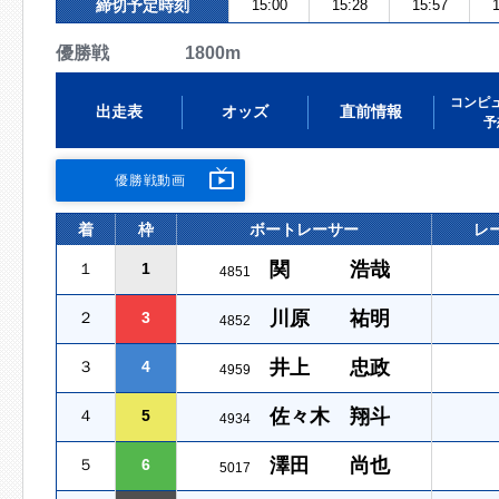
締切予定時刻
15:00
15:28
15:57
1
優勝戦 1800m
コンピ
出走表
オッズ
直前情報
予
優勝戦動画
着
枠
ボートレーサー
レ
関 浩哉
１
1
4851
川原 祐明
２
3
4852
井上 忠政
３
4
4959
佐々木 翔斗
４
5
4934
澤田 尚也
５
6
5017