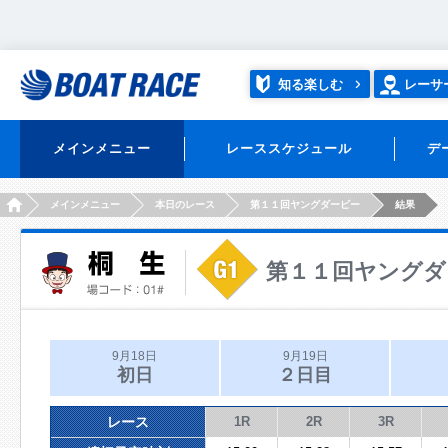
知る楽しむ
レーサ
メインメニュー
レーススケジュール
デ
HOME
メインメニュー
本日のレース
第１１回ヤングダービー
結果
第１１回ヤングダ
9月18日
9月19日
初日
２日目
レース
1R
2R
3R