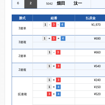
畑田 汰一
６
2
5042
勝式
組番
払戻金
1
-
3
-
4
¥1,870
3連単
1
=
3
=
4
¥690
3連複
1
-
3
¥660
2連単
1
=
3
¥540
2連複
1
=
3
¥240
1
=
4
¥150
拡連複
3
=
4
¥520