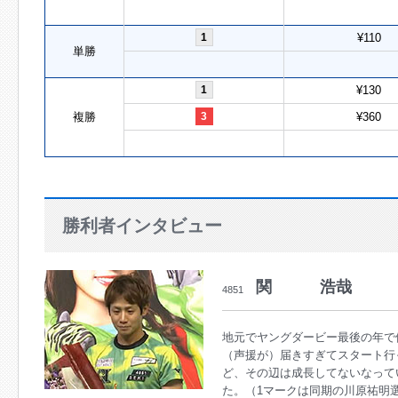
1
¥110
単勝
1
¥130
複勝
3
¥360
勝利者インタビュー
関 浩哉
4851
地元でヤングダービー最後の年で
（声援が）届きすぎてスタート行っ
ど、その辺は成長してないなって
た。（1マークは同期の川原祐明