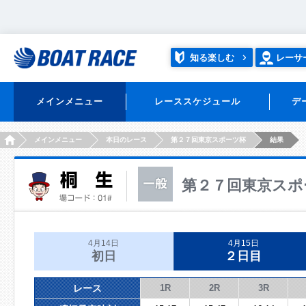
知る楽しむ
レーサ
メインメニュー
レーススケジュール
デ
HOME
メインメニュー
本日のレース
第２７回東京スポーツ杯
結果
第２７回東京スポ
4月14日
4月15日
初日
２日目
レース
1R
2R
3R