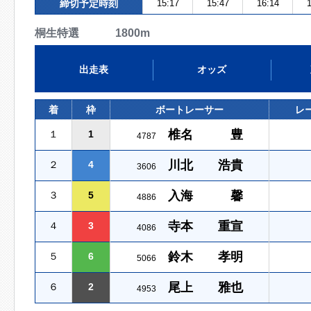
締切予定時刻
15:17
15:47
16:14
1
桐生特選 1800m
出走表
オッズ
着
枠
ボートレーサー
レ
椎名 豊
１
1
4787
川北 浩貴
２
4
3606
入海 馨
３
5
4886
寺本 重宣
４
3
4086
鈴木 孝明
５
6
5066
尾上 雅也
６
2
4953