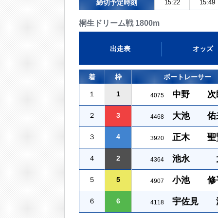
締切予定時刻
15:22
15:49
桐生ドリーム戦 1800m
出走表
オッズ
着
枠
ボートレーサー
中野 次
１
1
4075
大池 佑
２
3
4468
正木 聖
３
4
3920
池永 
４
2
4364
小池 修
５
5
4907
宇佐見 
６
6
4118