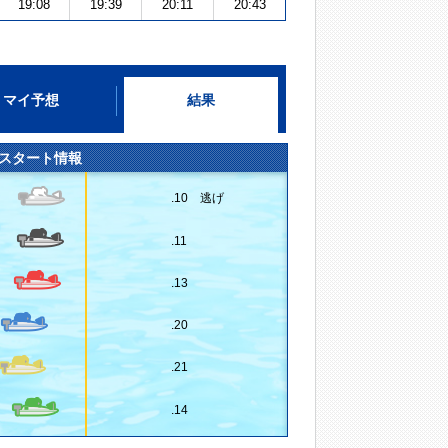
19:08
19:39
20:11
20:43
マイ予想
結果
スタート情報
.10 逃げ
.11
.13
.20
.21
.14