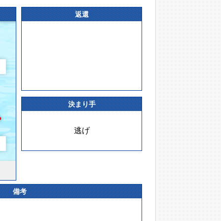
返還
決まり手
逃げ
備考