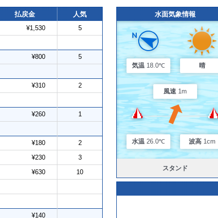
払戻金
人気
水面気象情報
¥1,530
5
¥800
5
気温
18.0℃
晴
¥310
2
風速
1m
¥260
1
水温
26.0℃
波高
1cm
¥180
2
¥230
3
スタンド
¥630
10
¥140