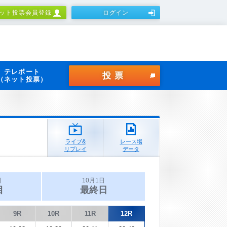
ット投票会員登録
ログイン
テレボート
投票
（ネット投票）
ライブ&
レース場
リプレイ
データ
日
10月1日
目
最終日
9R
10R
11R
12R