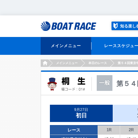
知る楽し
メインメニュー
レーススケジュ
HOME
メインメニュー
本日のレース
第５４回東京
第５４
9月27日
初日
レース
1R
2R