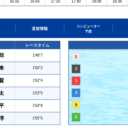
16:16
16:43
17:10
17:40
18:08
18:38
コンピューター
直前情報
予想
レースタイム
郎
1'48"7
1
来
1'50"2
2
賢
1'52"4
3
太
4
1'53"5
平
5
1'54"8
6
淳
1'55"5