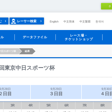
ネ
む
レーサー検索
English
中文简体
中文繁體
한국어
レース場・
ール
データファイル
チケットショップ
中日スポーツ杯
結果
回東京中日スポーツ杯
9月28日
9月29日
9月30
２日目
３日目
４日
3R
4R
5R
6R
7R
8R