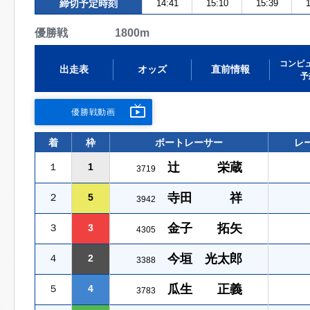
締切予定時刻
14:41
15:10
15:39
1
優勝戦 1800m
コンピ
出走表
オッズ
直前情報
予
優勝戦動画
着
枠
ボートレーサー
レ
辻 栄蔵
１
1
3719
寺田 祥
２
5
3942
金子 拓矢
３
3
4305
今垣 光太郎
４
2
3388
瓜生 正義
５
4
3783