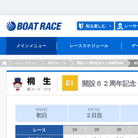
知る楽しむ
レーサ
メインメニュー
レーススケジュール
デ
HOME
メインメニュー
本日のレース
開設６２周年記念Ｇ１赤城雷神杯
結
開設６２周年記念
9月6日
9月7日
初日
２日目
レース
1R
2R
3R