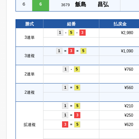
飯島 昌弘
６
6
3679
勝式
組番
払戻金
1
-
5
-
3
¥2,980
3連単
1
=
3
=
5
¥1,090
3連複
1
-
5
¥760
2連単
1
=
5
¥560
2連複
1
=
5
¥210
1
=
3
¥250
拡連複
3
=
5
¥620