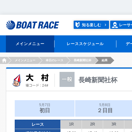
知る楽しむ
レーサ
メインメニュー
レーススケジュール
デ
HOME
メインメニュー
本日のレース
長崎新聞社杯
結果
長崎新聞社杯
5月7日
5月8日
初日
２日目
レース
1R
2R
3R