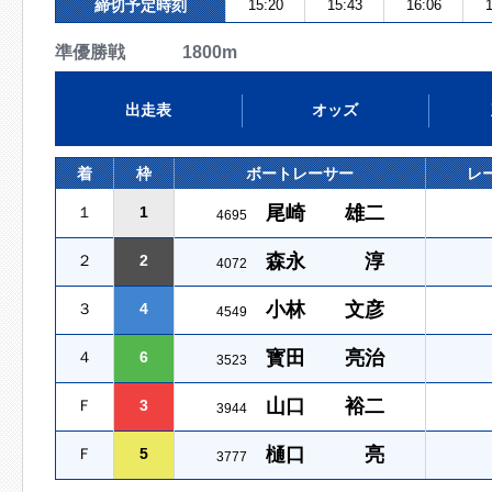
締切予定時刻
15:20
15:43
16:06
1
準優勝戦 1800m
出走表
オッズ
着
枠
ボートレーサー
レ
尾崎 雄二
１
1
4695
森永 淳
２
2
4072
小林 文彦
３
4
4549
寳田 亮治
４
6
3523
山口 裕二
Ｆ
3
3944
樋口 亮
Ｆ
5
3777