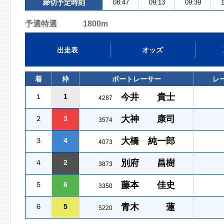
締切予定時刻
08:47
09:13
09:39
1
予選特選 1800m
出走表
オッズ
着
枠
ボートレーサー
レ
今井 貴士
１
1
4287
大神 康司
２
3
3574
大橋 純一郎
３
4
4073
別府 昌樹
４
2
3873
藤本 佳史
５
6
3350
青木 蓮
６
5
5220