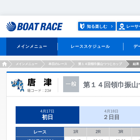
知る楽しむ
レーサ
メインメニュー
レーススケジュール
デ
HOME
メインメニュー
本日のレース
第１４回領巾振山つつじカップ
結果
第１４回領巾振山
4月17日
4月18日
初日
２日目
レース
1R
2R
3R