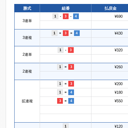
勝式
組番
払戻金
1
-
3
-
4
¥690
3連単
1
=
3
=
4
¥430
3連複
1
-
3
¥320
2連単
1
=
3
¥260
2連複
1
=
3
¥200
1
=
4
¥180
拡連複
3
=
4
¥550
1
¥120