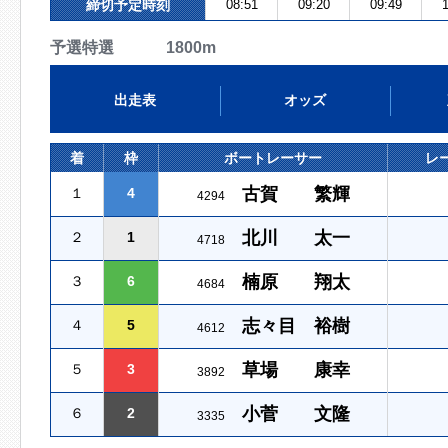
締切予定時刻
08:51
09:20
09:49
1
予選特選 1800m
出走表
オッズ
着
枠
ボートレーサー
レ
古賀 繁輝
１
4
4294
北川 太一
２
1
4718
楠原 翔太
３
6
4684
志々目 裕樹
４
5
4612
草場 康幸
５
3
3892
小菅 文隆
６
2
3335