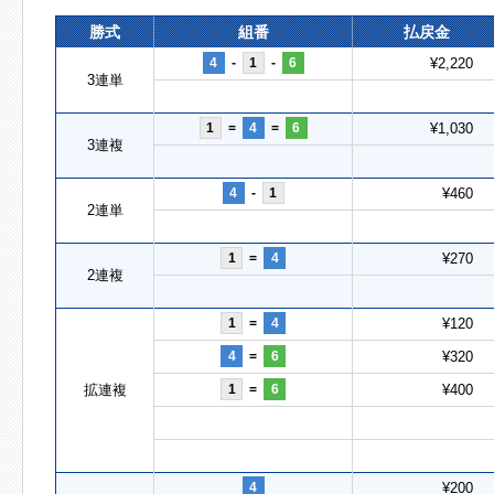
勝式
組番
払戻金
4
-
1
-
6
¥2,220
3連単
1
=
4
=
6
¥1,030
3連複
4
-
1
¥460
2連単
1
=
4
¥270
2連複
1
=
4
¥120
4
=
6
¥320
拡連複
1
=
6
¥400
4
¥200