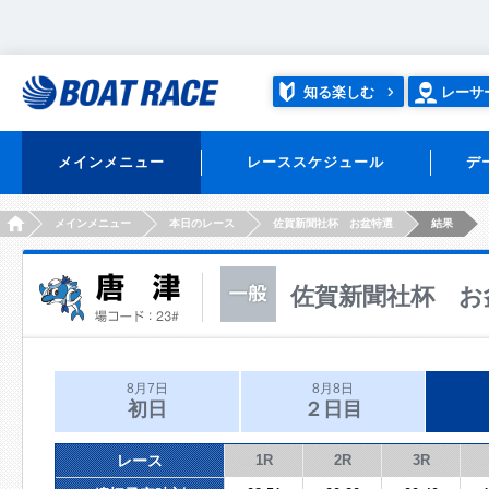
知る楽しむ
レーサ
メインメニュー
レーススケジュール
デ
HOME
メインメニュー
本日のレース
佐賀新聞社杯 お盆特選
結果
佐賀新聞社杯 お
8月7日
8月8日
初日
２日目
レース
1R
2R
3R