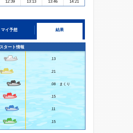
12:39
13:13
13:46
14:21
マイ予想
結果
スタート情報
.13
.21
.08 まくり
.15
.11
.15