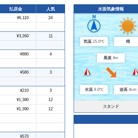
払戻金
人気
水面気象情報
¥6,110
24
¥3,260
11
気温
15.0℃
晴
¥880
4
風速
4m
¥580
3
水温
9.0℃
波高
4cm
¥210
3
¥1,390
12
スタンド
¥1,390
12
¥570