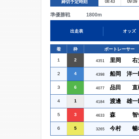
締切予定時刻
08:43
09:09
準優勝戦 1800m
出走表
オッズ
着
枠
ボートレーサー
里岡 右
１
2
4351
船岡 洋一
２
4
4398
品田 直
３
6
4077
渡邊 雄一
４
1
4184
森 智
５
3
4633
今村 暢
６
5
3265