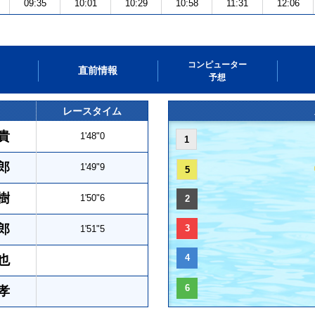
09:35
10:01
10:29
10:58
11:31
12:06
コンピューター
直前情報
予想
レースタイム
貴
1'48"0
1
郎
1'49"9
5
樹
1'50"6
2
郎
3
1'51"5
4
也
6
孝