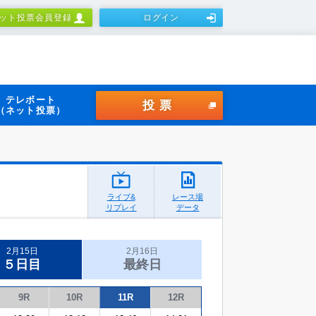
ット投票会員登録
ログイン
テレボート
投票
（ネット投票）
ライブ&
レース場
リプレイ
データ
2月15日
2月16日
５日目
最終日
9R
10R
11R
12R