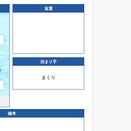
返還
決まり手
まくり
備考