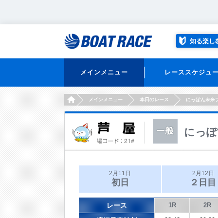
知る楽し
メインメニュー
レーススケジュ
HOME
メインメニュー
本日のレース
にっぽん未来
にっぽ
2月11日
2月12日
初日
２日目
レース
1R
2R