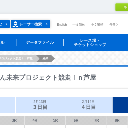
ネ
む
レーサー検索
English
中文简体
中文繁體
한국어
レース場・
ール
データファイル
チケットショップ
プロジェクト競走ｉｎ芦屋
結果
ん未来プロジェクト競走ｉｎ芦屋
2月13日
2月14日
３日目
４日目
3R
4R
5R
6R
7R
8R