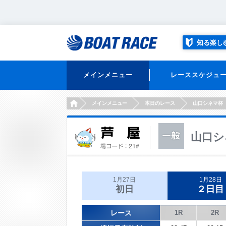
知る楽し
メインメニュー
レーススケジュ
HOME
メインメニュー
本日のレース
山口シネマ杯
山口シ
1月27日
1月28日
初日
２日目
レース
1R
2R