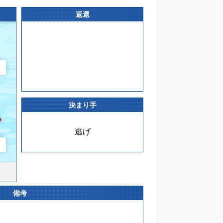
返還
決まり手
逃げ
備考