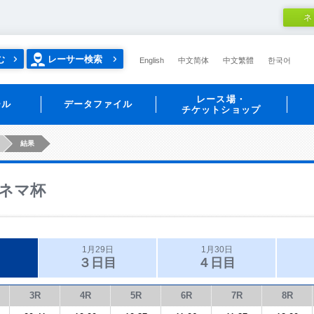
ネ
む
レーサー検索
English
中文简体
中文繁體
한국어
レース場・
ール
データファイル
チケットショップ
結果
ネマ杯
1月29日
1月30日
３日目
４日目
3R
4R
5R
6R
7R
8R