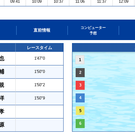
09:41
10:09
10:37
11:06
11:37
12:09
コンピューター
直前情報
予想
レースタイム
也
1'47"0
1
輔
1'50"0
2
規
1'50"2
3
洋
4
1'50"9
孝
5
6
源