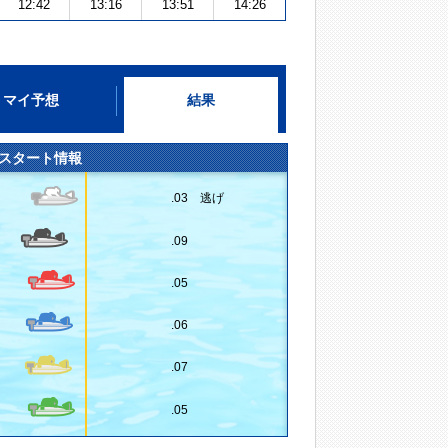
12:42
13:16
13:51
14:26
マイ予想
結果
スタート情報
.03 逃げ
.09
.05
.06
.07
.05