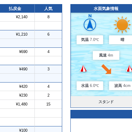
払戻金
人気
水面気象情報
¥2,140
8
¥1,210
6
気温
7.0℃
晴
¥690
4
風速
4m
¥490
3
水温
6.0℃
波高
4cm
¥420
4
¥230
2
スタンド
¥1,480
15
¥100