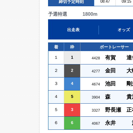
締切予定時刻
08:47
09:15
予選特選 1800m
出走表
オッズ
着
枠
ボートレーサー
有賀 達
１
1
4428
金田 大
２
2
4277
池田 剛
３
4
4674
森 貴
４
5
3904
野長瀬 正
５
3
3327
永井 
６
6
4067