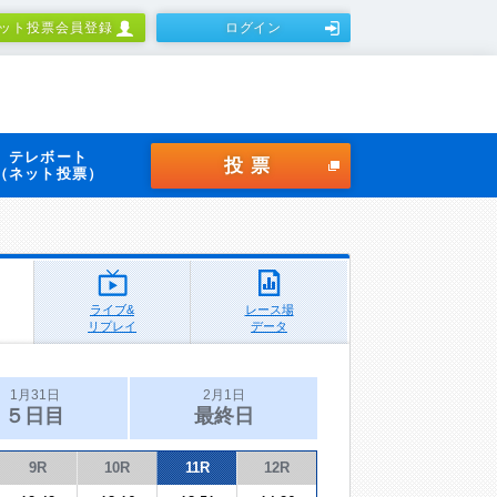
ット投票会員登録
ログイン
テレボート
投票
（ネット投票）
ライブ&
レース場
リプレイ
データ
1月31日
2月1日
５日目
最終日
9R
10R
11R
12R