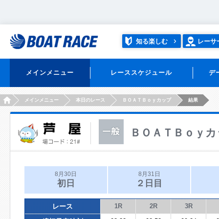
知る楽しむ
レーサ
メインメニュー
レーススケジュール
デ
HOME
メインメニュー
本日のレース
ＢＯＡＴＢｏｙカップ
結果
ＢＯＡＴＢｏｙカ
8月30日
8月31日
初日
２日目
レース
1R
2R
3R