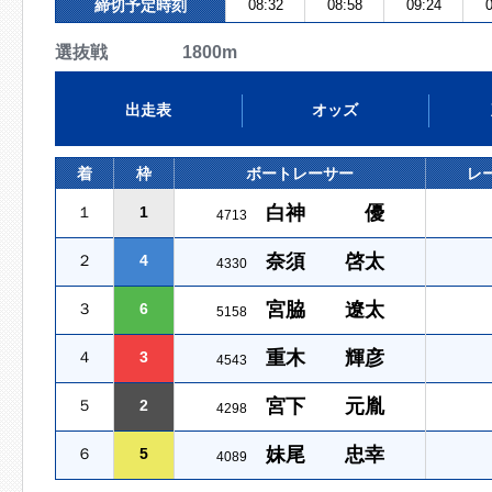
締切予定時刻
08:32
08:58
09:24
0
選抜戦 1800m
出走表
オッズ
着
枠
ボートレーサー
レ
白神 優
１
1
4713
奈須 啓太
２
4
4330
宮脇 遼太
３
6
5158
重木 輝彦
４
3
4543
宮下 元胤
５
2
4298
妹尾 忠幸
６
5
4089