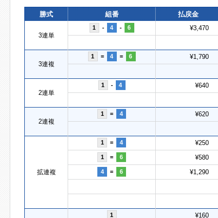
勝式
組番
払戻金
1
-
4
-
6
¥3,470
3連単
1
=
4
=
6
¥1,790
3連複
1
-
4
¥640
2連単
1
=
4
¥620
2連複
1
=
4
¥250
1
=
6
¥580
拡連複
4
=
6
¥1,290
1
¥160