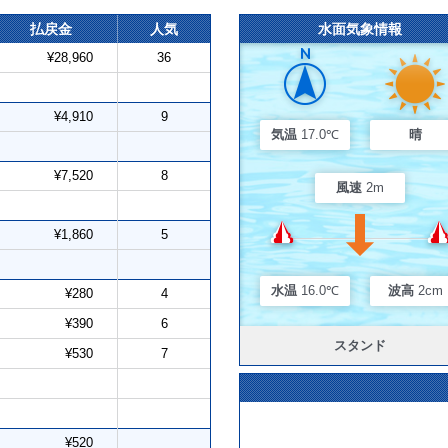
払戻金
人気
水面気象情報
¥28,960
36
¥4,910
9
気温
17.0℃
晴
¥7,520
8
風速
2m
¥1,860
5
水温
16.0℃
波高
2cm
¥280
4
¥390
6
スタンド
¥530
7
¥520