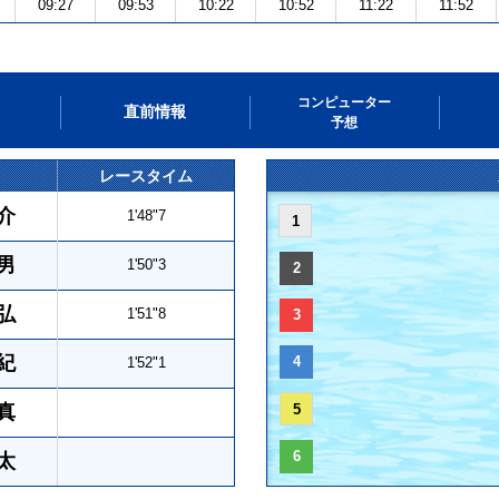
09:27
09:53
10:22
10:52
11:22
11:52
コンピューター
直前情報
予想
レースタイム
介
1'48"7
1
男
1'50"3
2
弘
1'51"8
3
紀
4
1'52"1
真
5
6
太