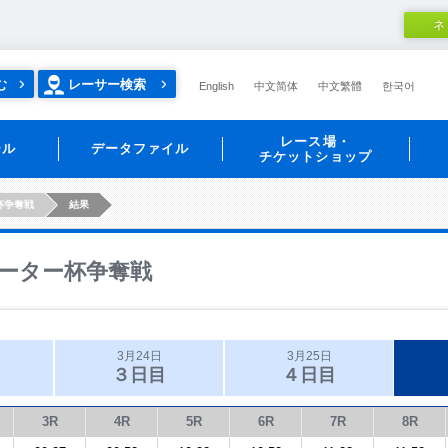
ネ
む
レーサー検索
English
中文简体
中文繁體
한국어
レース場・
ール
データファイル
チケットショップ
杯争奪戦
結果
ーター杯争奪戦
3月24日
3月25日
３日目
４日目
3R
4R
5R
6R
7R
8R