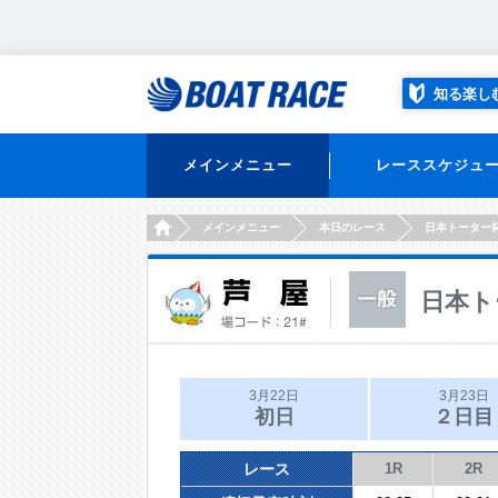
知る楽し
メインメニュー
レーススケジュ
HOME
メインメニュー
本日のレース
日本トーター
日本ト
3月22日
3月23日
初日
２日目
レース
1R
2R