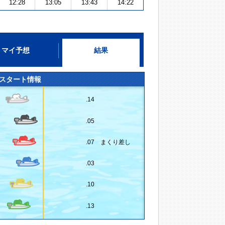
12:28
13:05
13:43
14:22
マイ予想
結果
スタート情報
.14
.05
.07 まくり差し
.03
.10
.13