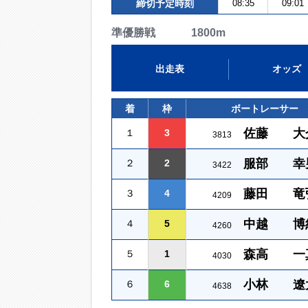
締切予定時刻
08:35
09:01
準優勝戦 1800m
出走表
オッズ
着
枠
ボートレーサー
佐藤 大
１
3
3813
服部 幸
２
2
3422
藤田 竜
３
4
4209
中越 博
４
5
4260
森高 一
５
1
4030
小林 遼
６
6
4638