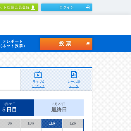
ット投票会員登録
ログイン
テレボート
投票
（ネット投票）
ライブ&
レース場
リプレイ
データ
3月26日
3月27日
５日目
最終日
9R
10R
11R
12R