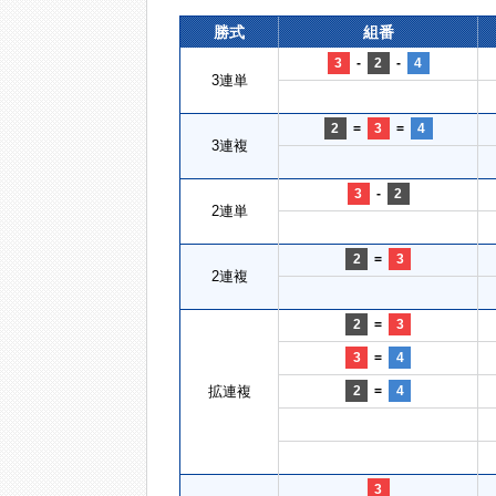
勝式
組番
3
-
2
-
4
3連単
2
=
3
=
4
3連複
3
-
2
2連単
2
=
3
2連複
2
=
3
3
=
4
拡連複
2
=
4
3