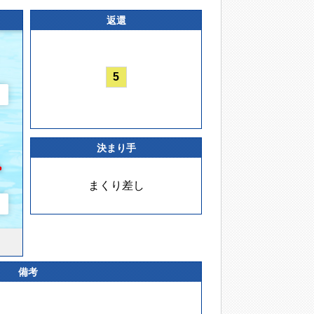
返還
5
決まり手
まくり差し
備考