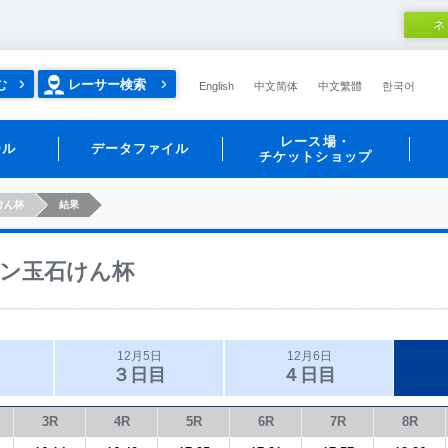
ネ
む
レーサー検索
English
中文简体
中文繁體
한국어
レース場・
ール
データファイル
チケットショップ
けん杯
結果
ン玉石けん杯
12月5日
12月6日
３日目
４日目
3R
4R
5R
6R
7R
8R