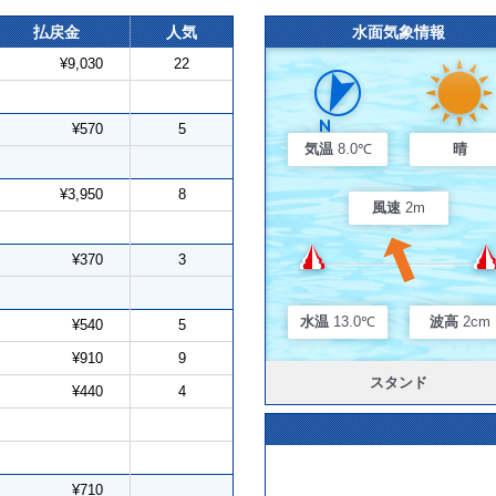
払戻金
人気
水面気象情報
¥9,030
22
¥570
5
気温
8.0℃
晴
¥3,950
8
風速
2m
¥370
3
水温
13.0℃
波高
2cm
¥540
5
¥910
9
スタンド
¥440
4
¥710