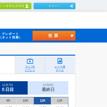
ット投票会員登録
ログイン
テレボート
投票
（ネット投票）
ライブ&
レース場
リプレイ
データ
12月7日
12月8日
５日目
最終日
9R
10R
11R
12R