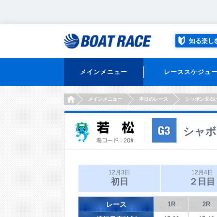
知る楽し
メインメニュー
レーススケジュ
HOME
メインメニュー
本日のレース
シャボン玉石
シャボ
12月3日
12月4日
初日
２日目
レース
1R
2R