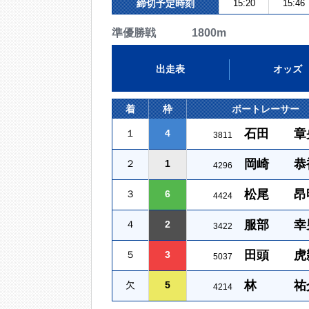
締切予定時刻
15:20
15:46
準優勝戦 1800m
出走表
オッズ
着
枠
ボートレーサー
石田 章
１
4
3811
岡崎 恭
２
1
4296
松尾 昂
３
6
4424
服部 幸
４
2
3422
田頭 虎
５
3
5037
林 祐
欠
5
4214