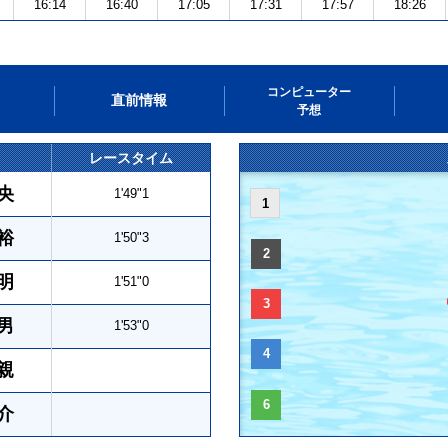
16:14
16:40
17:05
17:31
17:57
18:26
コンピューター
直前情報
予想
レースタイム
央
1'49"1
1
裕
1'50"3
2
明
1'51"0
3
男
1'53"0
4
親
6
介