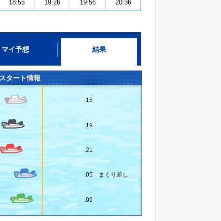
18:55
19:26
19:56
20:36
マイ予想
結果
スタート情報
.15
.19
.21
.05 まくり差し
.09