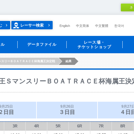
ネ
む
レーサー検索
English
中文简体
中文繁體
한국어
レース場・
ール
データファイル
チケットショップ
ンスリーＢＯＡＴＲＡＣＥ杯海属王決定戦
結果
王ＳマンスリーＢＯＡＴＲＡＣＥ杯海属王決
9月25日
9月26日
9月27
２日目
３日目
４日
3R
4R
5R
6R
7R
8R