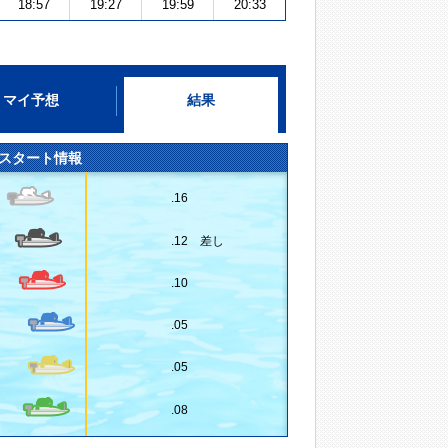
18:57
19:27
19:59
20:33
マイ予想
結果
スタート情報
.16
.12 差し
.10
.05
.05
.08