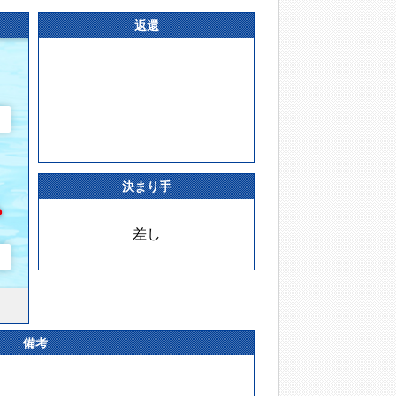
返還
決まり手
差し
備考