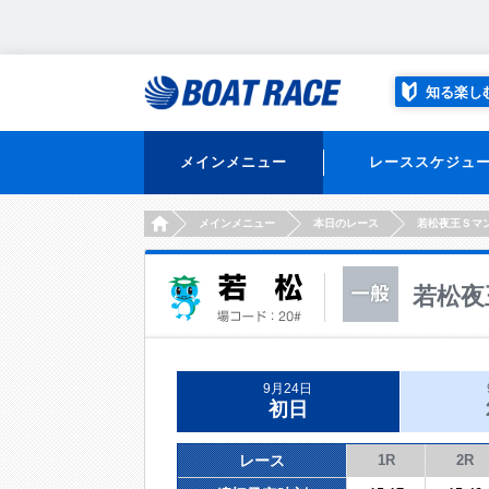
知る楽し
メインメニュー
レーススケジュ
HOME
メインメニュー
本日のレース
若松夜王Ｓマ
若松夜
9月24日
初日
レース
1R
2R