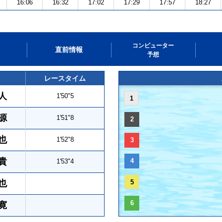
16:06
16:32
17:02
17:29
17:57
18:27
コンピューター
直前情報
予想
レースタイム
人
1'50"5
1
源
1'51"8
2
也
1'52"8
3
貴
4
1'53"4
也
5
6
寛