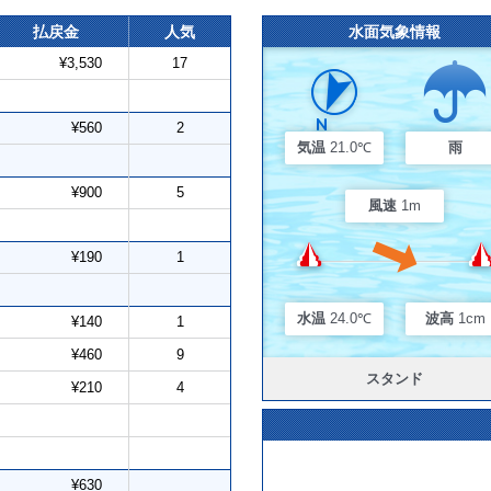
払戻金
人気
水面気象情報
¥3,530
17
¥560
2
気温
21.0℃
雨
¥900
5
風速
1m
¥190
1
水温
24.0℃
波高
1cm
¥140
1
¥460
9
スタンド
¥210
4
¥630