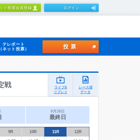
ット投票会員登録
ログイン
テレボート
投票
（ネット投票）
定戦
ライブ&
レース場
リプレイ
データ
日
9月28日
目
最終日
9R
10R
11R
12R