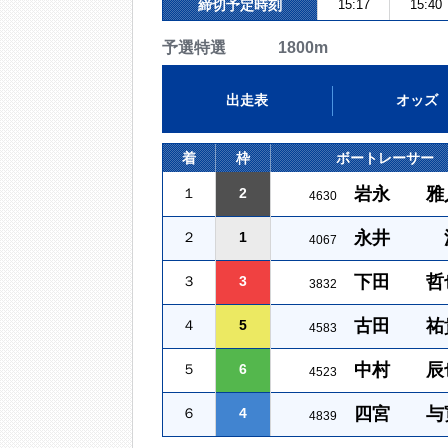
締切予定時刻
15:17
15:40
予選特選 1800m
出走表
オッズ
着
枠
ボートレーサー
岩永 雅
１
2
4630
永井 
２
1
4067
下田 哲
３
3
3832
古田 祐
４
5
4583
中村 辰
５
6
4523
四宮 与
６
4
4839