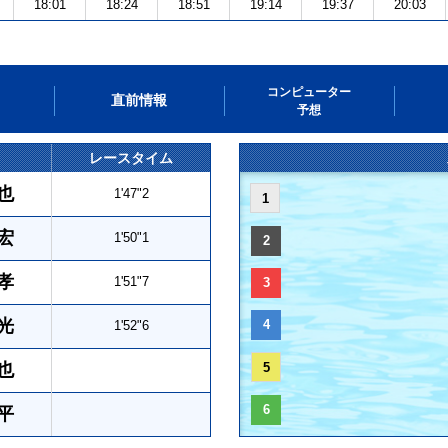
18:01
18:24
18:51
19:14
19:37
20:03
コンピューター
直前情報
予想
レースタイム
也
1'47"2
1
宏
1'50"1
2
孝
1'51"7
3
光
4
1'52"6
也
5
6
平