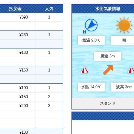
払戻金
人気
水面気象情報
¥390
1
¥230
1
気温
9.0℃
晴
¥180
1
風速
3m
¥160
1
水温
14.0℃
波高
3cm
¥100
1
¥150
2
スタンド
¥200
3
¥130