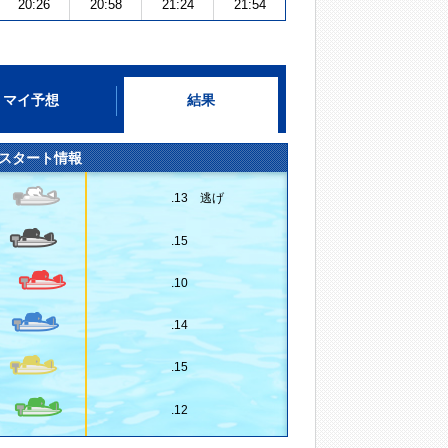
20:26
20:58
21:24
21:54
マイ予想
結果
スタート情報
.13 逃げ
.15
.10
.14
.15
.12