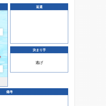
返還
決まり手
逃げ
備考