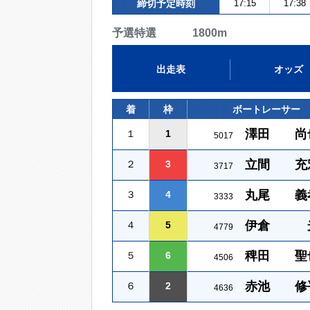
締切予定時刻
17:15
17:38
予選特選 1800m
出走表
オッズ
着
枠
ボートレーサー
澤田 尚
１
1
5017
立間 充
２
3
3717
丸尾 義
３
4
3333
伊倉 
４
5
4779
稗田 聖
５
6
4506
赤池 修
６
2
4636