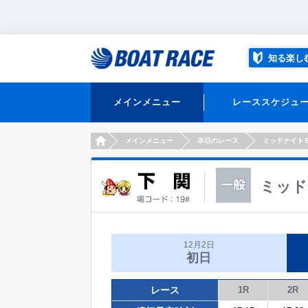
知る楽し
メインメニュー
レーススケジュ
HOME
メインメニュー
本日のレース
ミッドナイト
ミッド
12月2日
初日
レース
1R
2R