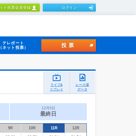
ット投票会員登録
ログイン
テレボート
投票
（ネット投票）
ライブ&
レース場
リプレイ
データ
12月5日
最終日
9R
10R
11R
12R