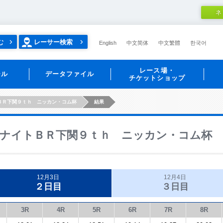
ネ
む
レーサー検索
English
中文简体
中文繁體
한국어
レース場・
ール
データファイル
チケットショップ
ＢＲ下関９ｔｈ ニッカン・コム杯
結果
ナイトＢＲ下関９ｔｈ ニッカン・コム杯
12月3日
12月4日
２日目
３日目
3R
4R
5R
6R
7R
8R