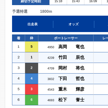
締切予定時刻
15:18
15:43
16:09
1
予選特選 1800m
出走表
オッズ
着
枠
ボートレーサー
レ
高岡 竜也
１
5
4950
竹田 辰也
２
1
4239
岡村 将也
３
2
4709
下田 哲也
４
4
3832
重木 輝彦
５
3
4543
松下 誉士
６
6
4693