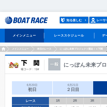
知る楽しむ
レーサ
メインメニュー
レーススケジュール
デ
HOME
メインメニュー
本日のレース
にっぽん未来プロジェクト競走ｉｎ下関
にっぽん未来プロ
6月20日
6月21日
初日
２日目
レース
1R
2R
3R