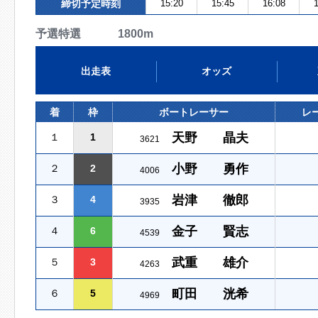
締切予定時刻
15:20
15:45
16:08
1
予選特選 1800m
出走表
オッズ
着
枠
ボートレーサー
レ
天野 晶夫
１
1
3621
小野 勇作
２
2
4006
岩津 徹郎
３
4
3935
金子 賢志
４
6
4539
武重 雄介
５
3
4263
町田 洸希
６
5
4969