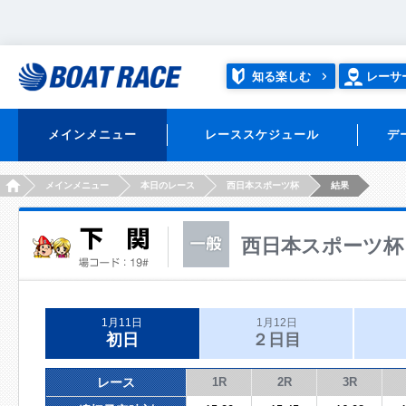
知る楽しむ
レーサ
メインメニュー
レーススケジュール
デ
HOME
メインメニュー
本日のレース
西日本スポーツ杯
結果
西日本スポーツ杯
1月11日
1月12日
初日
２日目
レース
1R
2R
3R