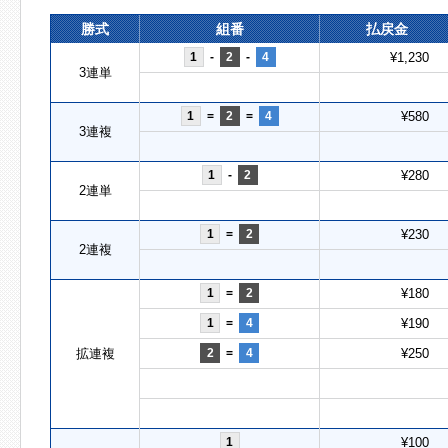
勝式
組番
払戻金
1
-
2
-
4
¥1,230
3連単
1
=
2
=
4
¥580
3連複
1
-
2
¥280
2連単
1
=
2
¥230
2連複
1
=
2
¥180
1
=
4
¥190
拡連複
2
=
4
¥250
1
¥100