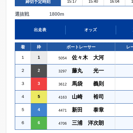
締切予定時刻
15:17
15:40
16:04
1
選抜戦 1800m
出走表
オッズ
着
枠
ボートレーサー
レ
佐々木 大河
１
1
5054
藤丸 光一
２
2
3297
馬袋 義則
３
3
3612
山崎 裕司
４
5
4163
新田 泰章
５
4
4471
三浦 洋次朗
６
6
4706