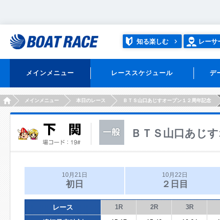
知る楽しむ
レーサ
メインメニュー
レーススケジュール
デ
HOME
メインメニュー
本日のレース
ＢＴＳ山口あじすオープン１２周年記念
ＢＴＳ山口あじす
10月21日
10月22日
初日
２日目
レース
1R
2R
3R