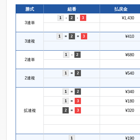
勝式
組番
払戻金
1
-
2
-
3
¥1,430
3連単
1
=
2
=
3
¥410
3連複
1
-
2
¥680
2連単
1
=
2
¥540
2連複
1
=
2
¥340
1
=
3
¥180
拡連複
2
=
3
¥320
1
¥190