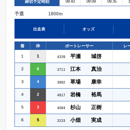
締切予定時刻
08:43
09:09
09:35
1
予選 1800m
出走表
オッズ
着
枠
ボートレーサー
レ
平瀬 城啓
１
1
4339
江本 真治
２
6
3711
草場 康幸
３
4
3892
岩橋 裕馬
４
2
4917
杉山 正樹
５
3
4084
小畑 実成
６
5
3233