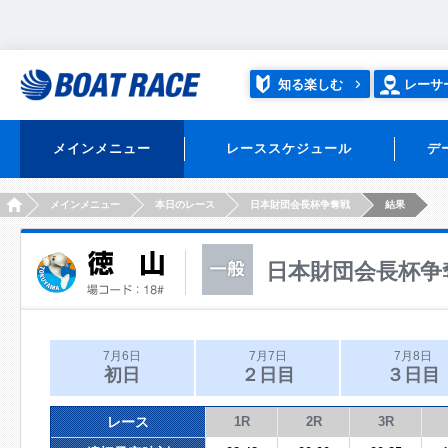
知る楽しむ
レーサ
メインメニュー
レーススケジュール
デ
HOME
メインメニュー
本日のレース
日本財団会長杯争奪戦
結果
日本財団会長杯争
7月6日
7月7日
7月8日
初日
２日目
３日目
レース
1R
2R
3R